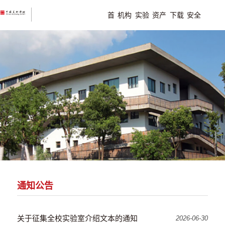
首
机构
实验
资产
下载
安全
设备和实验室管理中心
页
概况
室平
平台
专区
教育
（资产办）
台
通知公告
关于征集全校实验室介绍文本的通知
2026-06-30