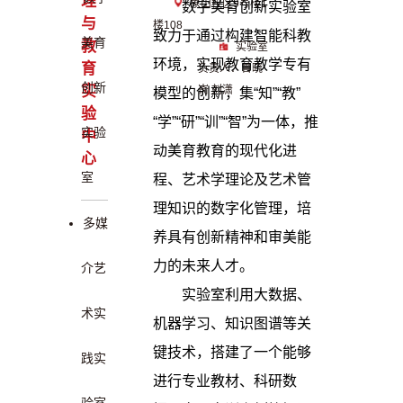
理
象山校区9号楼1
数字美育创新实验室
与
楼108
致力于通过构建智能科教
美育
教
实验室
环境，实现教育教学专有
育
负责人：曾晓
创新
实
嵛 刘潇
模型的创新，集“知”“教”
验
“学”“研”“训”“智”为一体，推
实验
中
动美育教育的现代化进
心
室
程、艺术学理论及艺术管
理知识的数字化管理，培
多媒
养具有创新精神和审美能
力的未来人才。
介艺
实验室利用大数据、
术实
机器学习、知识图谱等关
键技术，搭建了一个能够
践实
进行专业教材、科研数