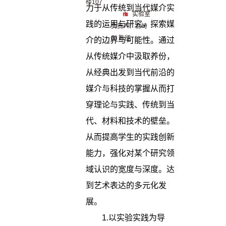
楼107
力于从传统到当代媒介实
实验室
践的运用与研究，探索媒
负责人：俞峙
彤 陈征
介的边界与可能性。通过
从传统媒介中汲取养份，
从经典出发到当代前沿的
媒介与科技的掌握从而打
穿理论与实践、传统到当
代、材料和技术的壁垒。
从而提高学生的实践创新
能力，强化对某个研究领
域认识的宽度与深度。达
到艺术表达的多元化发
展。
1.以实验实践为导