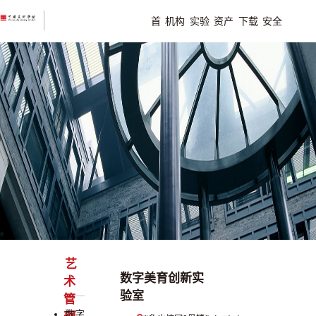
首
机构
实验
资产
下载
安全
设备和实验室管理中心
页
概况
室平
平台
专区
教育
（资产办）
台
艺
数字美育创新实
术
验室
管
数字